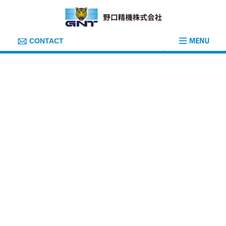
コ
ナ
ン
ビ
テ
ゲ
ン
ー
ツ
シ
CONTACT
へ
ョ
ス
ン
キ
に
ッ
移
プ
動
Recruit
募集要項
HOME
採用情報
募集要項
募集要項
Application Requirements
グローバルにビジネスを展開する野口精機では、世界中