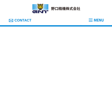
コ
ナ
ン
ビ
テ
ゲ
ン
ー
ツ
シ
CONTACT
へ
ョ
ス
ン
キ
に
ッ
移
プ
動
Recruit
エントリー・お問い合わせ
HOME
採用情報
エントリー・お問い合わせ
野口精機株式会社の採用ページをご覧いただきましてあ
りがとうございます。
採用に関するご質問、ご応募は下記フォーム、またはお
電話にてお願いいたします。