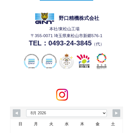
改ざん・漏洩などを防止するため、セキュリティシ
ステムの維持・管理体制の整備・社員教育の徹底等
の必要な措置を講じ、安全対策を実施し個人情報の
野口精機株式会社
厳重な管理を行ないます。
本社/東松山工場
〒355-0071 埼玉県東松山市新郷576-1
TEL：
0493-24-3845
（代）
個人情報の利用目的
お客さまからお預かりした個人情報は、当社からの
ご連絡や業務のご案内やご質問に対する回答とし
て、電子メールや資料のご送付に利用いたします。
個人情報の第三者への開示・提供の禁止
当社は、お客さまよりお預かりした個人情報を適切
に管理し、次のいずれかに該当する場合を除き、個
人情報を第三者に開示いたしません。
日
月
火
水
木
金
土
・お客さまの同意がある場合