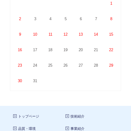
・お客さまが希望されるサービスを行なうために当
1
社が業務を委託する業者に対して開示する場合
・法令に基づき開示することが必要である場合
2
3
4
5
6
7
8
9
10
11
12
13
14
15
個人情報の安全対策
16
17
18
19
20
21
22
当社は、個人情報の正確性及び安全性確保のため
に、セキュリティに万全の対策を講じています。
23
24
25
26
27
28
29
ご本人の照会
30
31
お客さまがご本人の個人情報の照会・修正・削除な
どをご希望される場合には、ご本人であることを確
認の上、対応させていただきます。
トップページ
技術紹介
法令、規範の遵守と見直し
品質・環境
事業紹介