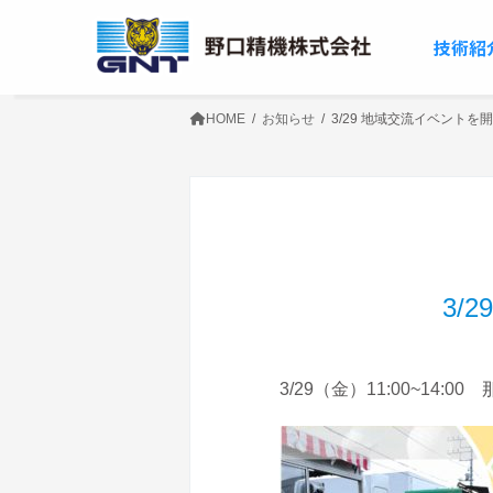
コ
ナ
ン
ビ
テ
ゲ
技術紹
ン
ー
ツ
シ
へ
ョ
ス
ン
HOME
お知らせ
3/29 地域交流イベント
キ
に
ッ
移
プ
動
3/
3/29（金）11:00~1