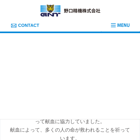
コ
ナ
ン
ビ
テ
ゲ
ン
ー
ツ
シ
CONTACT
へ
ョ
ス
ン
キ
に
HOME
お知らせ
献血車がきました
ッ
移
プ
動
献血車がきました
投稿日 : 2024-09-28
カテゴリー :
お知らせ
東松山工場に献血車がきました。
短い時間でしたが、たくさんの社員が仕事の合間を縫
って献血に協力していました。
献血によって、多くの人の命が救われることを祈って
います。