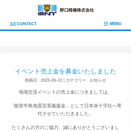
コ
ナ
ン
ビ
テ
ゲ
ン
ー
ツ
シ
CONTACT
へ
ョ
ス
ン
キ
に
HOME
お知らせ
イベント売上金を募金いたしました
ッ
移
プ
動
イベント売上金を募金いたしました
投稿日 : 2025-05-22
カテゴリー :
お知らせ
地域交流イベントの売上金につきましては、
「能登半島地震災害義援金」として日本赤十字社へ寄
付させていただきました。
たくさんの方のご協力、誠にありがとうございまし